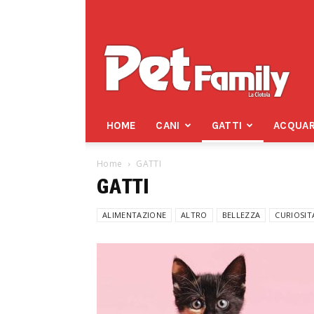
Pet
Family
HOME
CANI
GATTI
ACQUAR
Home
GATTI
GATTI
ALIMENTAZIONE
ALTRO
BELLEZZA
CURIOSIT