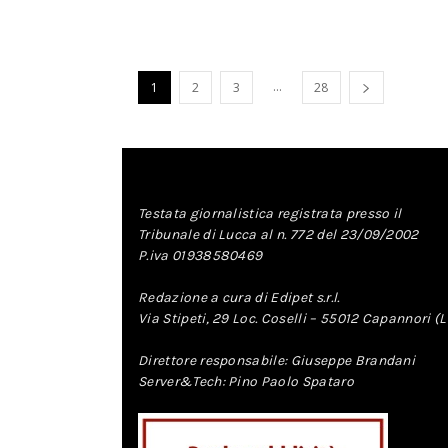
...
1
2
3
28
Testata giornalistica registrata presso il
Tribunale di Lucca al n. 772 del 23/09/2002
P.iva 01938580469
Redazione a cura di Edipet s.r.l.
Via Stipeti, 29 Loc. Coselli – 55012 Capannori (
Direttore responsabile: Giuseppe Brandani
Server&Tech: Pino Paolo Spataro