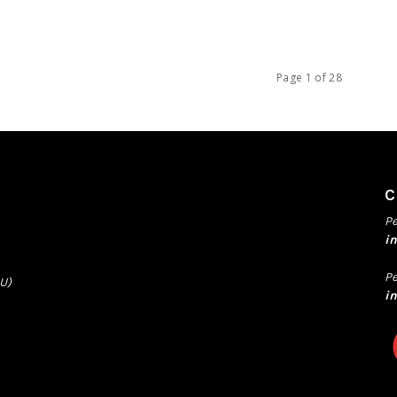
Page 1 of 28
Pe
i
Pe
LU)
i