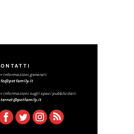
CONTATTI
r informazioni generali:
nfo@petfamily.it
r informazioni sugli spazi pubblicitari:
nternet@petfamily.it