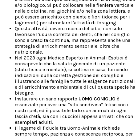
e/o biologico. Si può collocare nella fieniera verticale,
nella ciotolina, nei giochini e/o nella zona lettiera, e
può essere arricchito con piante e fiori (idonee per i
lagomorfi) per stimolare l’attività di foraging.
Questa attività, ovvero ricerca del cibo, non solo
favorisce l’usura corretta dei denti, che nel coniglio
sono a crescita continua, ma rappresenta anche una
strategia di arricchimento sensoriale, oltre che
nutrizionale.
Nel 2023 ogni Medico Esperto in Animali Esotici è
consapevole che la salute generale di un paziente
(stato fisico e mentale), si coltiva in casa, fornendo
indicazioni sulla corretta gestione del coniglio e
illustrando alle famiglie tutte le esigenze nutrizionali
e di arricchimento ambientale di cui questa specie ha
bisogno.
Instaurare un sano rapporto
UOMO CONIGLIO
è
essenziale per aver una “vita condivisa” felice con i
nostri pet, ed è possibile farlo con animali di ogni
fascia d’età, sia con i cuccioli appena arrivati che con
esemplari adulti.
Il legame di fiducia tra Uomo-Animale richiede
sempre tempo, pazienza e conoscenza reciproca, per