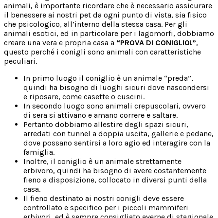
animali, è importante ricordare che è necessario assicurare
il benessere ai nostri pet da ogni punto di vista, sia fisico
che psicologico, all’interno della stessa casa. Per gli
animali esotici, ed in particolare per i lagomorfi, dobbiamo
creare una vera e propria casa a
“PROVA DI CONIGLIO!”
,
questo perché i conigli sono animali con caratteristiche
peculiari.
In primo luogo il coniglio è un animale “preda”,
quindi ha bisogno di luoghi sicuri dove nascondersi
e riposare, come casette o cuscini.
In secondo luogo sono animali crepuscolari, ovvero
di sera si attivano e amano correre e saltare.
Pertanto dobbiamo allestire degli spazi sicuri,
arredati con tunnel a doppia uscita, gallerie e pedane,
dove possano sentirsi a loro agio ed interagire con la
famiglia.
Inoltre, il coniglio è un animale strettamente
erbivoro, quindi ha bisogno di avere costantemente
fieno a disposizione, collocato in diversi punti della
casa.
Il fieno destinato ai nostri conigli deve essere
controllato e specifico per i piccoli mammiferi
erbivori, ed è sempre consigliato averne di stagionale