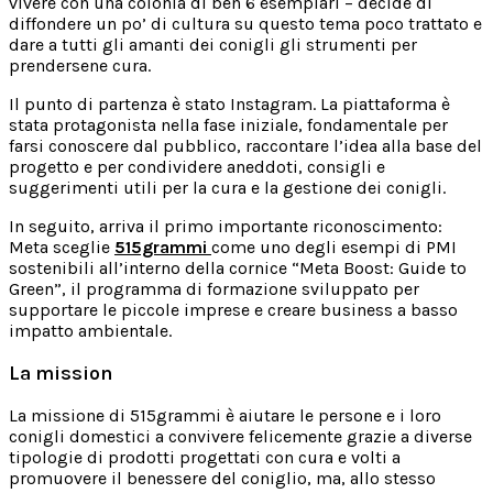
vivere con una colonia di ben 6 esemplari – decide di
diffondere un po’ di cultura su questo tema poco trattato e
dare a tutti gli amanti dei conigli gli strumenti per
prendersene cura.
Il punto di partenza è stato Instagram. La piattaforma è
stata protagonista nella fase iniziale, fondamentale per
farsi conoscere dal pubblico, raccontare l’idea alla base del
progetto e per condividere aneddoti, consigli e
suggerimenti utili per la cura e la gestione dei conigli.
In seguito, arriva il primo importante riconoscimento:
Meta sceglie
515gr
a
mmi
come uno degli esempi di PMI
sostenibili all’interno della cornice “Meta Boost: Guide to
Green”, il programma di formazione sviluppato per
supportare le piccole imprese e creare business a basso
impatto ambientale.
La mission
La missione di 515grammi è aiutare le persone e i loro
conigli domestici a convivere felicemente grazie a diverse
tipologie di prodotti progettati con cura e volti a
promuovere il benessere del coniglio, ma, allo stesso