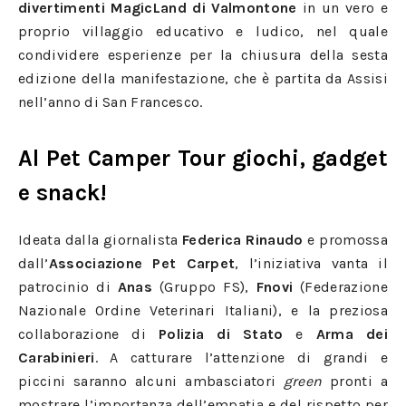
divertimenti MagicLand di Valmontone
in un vero e
proprio villaggio educativo e ludico, nel quale
condividere esperienze per la chiusura della sesta
edizione della manifestazione, che è partita da Assisi
nell’anno di San Francesco.
Al Pet Camper Tour giochi, gadget
e snack!
Ideata dalla giornalista
Federica Rinaudo
e promossa
dall’
Associazione Pet Carpet
, l’iniziativa vanta il
patrocinio di
Anas
(Gruppo FS),
Fnovi
(Federazione
Nazionale Ordine Veterinari Italiani), e la preziosa
collaborazione di
Polizia di Stato
e
Arma dei
Carabinieri
. A catturare l’attenzione di grandi e
piccini saranno alcuni ambasciatori
green
pronti a
mostrare l’importanza dell’empatia e del rispetto per