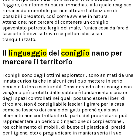
fuggire, è sintomo di paura immediata alla quale reagisce
rimanendo immobile per non attirare l’attenzione di
possibili predatori, così come avviene in natura.
Attenzione: non cercare di contenere un coniglio
spaventato potreste fargli del male, l’unica cosa da fare è
lasciarlo lì dove si trova e aspettare che si sia
tranquillizzato.
Il
linguaggio
del
coniglio
nano per
marcare il territorio
I conigli sono degli ottimi esploratori, sono animati da una
innata curiosità che in alcuni casi può mettere in serio
pericolo la loro incolumità. Considerando che i conigli non
vengono più protetti dalle gabbie è fondamentale creare
degli spazi controllati nei quali possano essere liberi di
circolare. Non è consigliabile lasciarli girare per la casa
come se fossero dei cani o dei gatti perchè qualsiasi
elemento non controllabile da parte del proprietario può
rappresentare un pericolo (ingestione di corpi estranei,
rosicchiamento di mobili, di buste di plastica di presidi
per l’igiene, etc) e pregiudicare in maniera seria il suo