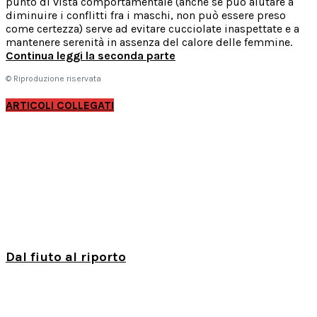
punto di vista comportamentale (anche se può aiutare a
diminuire i conflitti fra i maschi, non può essere preso
come certezza) serve ad evitare cucciolate inaspettate e a
mantenere serenità in assenza del calore delle femmine.
Continua leggi la seconda parte
© Riproduzione riservata
ARTICOLI COLLEGATI
Dal fiuto al riporto