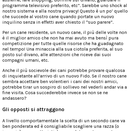
programma televisivo preferito, etc”. Sarebbe uno shock al
nostro sistema e alla nostra privacy! Questo è un po’ quello
che succede al vostro cane quando portate un nuovo
inquilino senza in effetti aver chiesto il “suo parere”.
Per un cane residente, un nuovo cane, il più delle volte non
è il miglior amico che non ha mai avuto ma bensì pura
competizione per tutte quelle risorse che ha guadagnato
nel tempo! Una minaccia alla sua ciotola preferita, al suo
posto sul divano, alle attenzioni che riceve dai suoi
compagni umani, etc.
Anche il più socievole dei cani potrebbe provare qualcosa
di inquietante all’arrivo di un nuovo Fido. Se il nostro cane
sembra accettare ben volentieri i cani dei nostri amici,
potrebbe tirar un sospiro di sollievo nel vederli andar via a
fine visita. Cosa succederebbe invece se non se ne
andassero?
Gli opposti si attraggono
A livello comportamentale la scelta di un secondo cane va
ben ponderata ed è consigliabile scegliere una razza (o