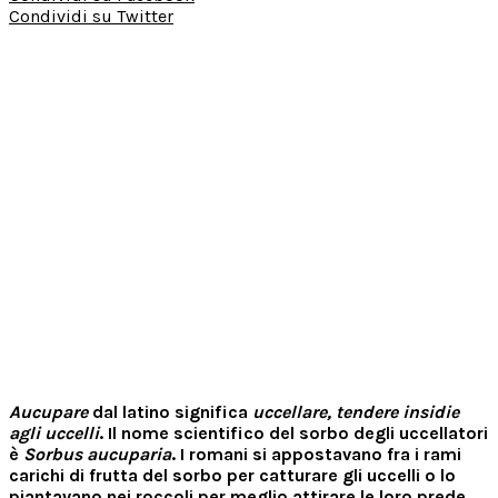
Condividi su Twitter
Aucupare
dal latino significa
uccellare, tendere insidie
agli uccelli
. Il nome scientifico del sorbo degli uccellatori
è
Sorbus aucuparia
. I romani si appostavano fra i rami
carichi di frutta del sorbo per catturare gli uccelli o lo
piantavano nei roccoli per meglio attirare le loro prede