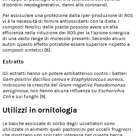
disordini neodegenerativi, danni alle coronarie).
Per assicurare una protezione dalla iper-produzione di ROS
vi è la necessità di fornire antiossidanti con la dieta. I
composti fenolici delle piante possono avere un’alta
efficienza nella riduzione dei ROS per la l’azione sinergica
di una vasto range di molecole presenti. Secondo alcuni
autori questo effetto potrebbe essere superiore rispetto a
composti sintetici [8].
Estratto
Gli estratti hanno un potere antibatterico contro i batteri
Gam-positivi Bacillus cereus
e
Staphylococcus aureus
,
inibiscono la crescita del
Gram-negativo Pseudomonas
aeruginosa
; non hanno alcuna influenza su
Escherichia
Coli
e sui funghi [9].
Utilizzi in ornitologia
Le bacche essiccate di sorbo degli uccellatori sono
utilizzate in alimenti quali pastoncini per uccelli frugivori
che mostrano uno spiccato interesse per questa bacca