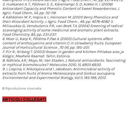
3. Hukkanen A. T., Pölönen S. S., Kärenlampi S. O., Kokko H. I. (2006)
Antioxidant Capacity and Phenolic Content of Sweet Rowanberries. J.
Agric. Food Chem., 54, pp. 112-119.
4. Kähkönen M. P., Hopia A. I., Heinonen M. (2001) Berry Phenolics and
their Atioxidant Activity. J. Agric. Food Chem. , 49, pp. 4076-4082
5.
Miliauskas G., Venskutonis P.R., van Beek T.A. (2004) Sreening of radical
scavenging activity of some medicinal and aromatic plant extracts.
Food Chemistry, 85, pp. 231-237.
6. Moor U., Karp K., Põldma P.,Pae A. (2005) Cultural systems affect
content of anthocyanins and vitamin C in strawberry fruits. European
Journal of Horticultural Science , 70 (4), pp. 195–201.
7. Piir R.; Niiberg T. (2003) Rowan in garden and kitchen Pihlakas aias ja
köögis; Maahele Raamat: Tallin, Estonia.
8. Ndhlala, A.R.; Moyo, M.; Van Staden, J. Natural antioxidants: fascinating
or mythical biomolecules? Molecules 2010, 15, 6905-6930.
9. I. Liepina, V. Nikolajeva and I. Jakobson, Antimicrobial activity of
extracts from fruits of Aronia Melanocarpa and Sorbus aucuparia,
Environmental and Experimental Biology, Vol.11, 195-199, 2013
© Riproduzione riservata
ARTICOLI COLLEGATI