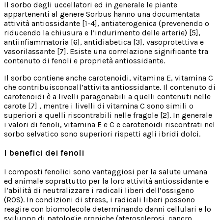
Il sorbo degli uccellatori ed in generale le piante
appartenenti al genere Sorbus hanno una documentata
attività antiossidante [1-4], antiaterogenica (prevenendo o
riducendo la chiusura e l’indurimento delle arterie) [5],
antiinfiammatoria [6], antidiabetica [3], vasoprotettiva e
vasorilassante [7]. Esiste una correlazione significante tra
contenuto di fenoli e proprietà antiossidante.
Il sorbo contiene anche carotenoidi, vitamina E, vitamina C
che contribuisconoall’attivita antiossidante. Il contenuto di
carotenoidi è a livelli paragonabili a quelli contenuti nelle
carote [7] , mentre i livelli di vitamina C sono simili o
superiori a quelli riscontrabili nelle fragole [2]. In generale
i valori di fenoli, vitamina E e C e carotenoidi riscontrati nel
sorbo selvatico sono superiori rispetti agli ibridi dolci.
I benefici dei fenoli
I composti fenolici sono vantaggiosi per la salute umana
ed animale soprattutto per la loro attività antiossidante e
l’abilità di neutralizzare i radicali liberi dell’ossigeno
(ROS). In condizioni di stress, i radicali liberi possono
reagire con biomolecole determinando danni cellulari e lo
sviluppo di patologie croniche (aterosclerosi, cancro,