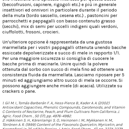
(beccofrusoni, capinere, rigogoli etc.) e più in generale
insettivori ed onnivori in particolare durante il periodo
della muta (tordo sassello, cesena etc.) , pastoncini per
parrocchetti e pappagalli con basso contenuto grasso
(secchi), mix di semi per uccelli indigeni quali verdoni,
ciuffolotti, frosoni, crocieri.
Un’ulteriore opzione è rappresentata da una gustosa
marmellata per i vostri pappagalli ottenuta unendo bacche
essiccate depolverizzate e succo di mele in rapporto 1/1.
Per una maggiore sicurezza si consiglia di cuocere le
bacche prima di macinarle. Unire quindi la polvere
ottenuta dal sorbo con succo di mela fino ad ottenere una
consistenza fluida da marmellata. Lasciamo riposare per 5
minuti ed aggiungiamo altro succo di mela se occorre. Si
possono aggiungere anche miele (di acacia). Utilizzate su
crackers o pane.
1. Gil M. I., Tomás-Barberán F. A., Hess-Pierce B., Kader A. A. (2002)
Antioxidant Capacities, Phenolic Compounds, Carotenoids, and Vitamin
C Contents of Nectarine, Peach, and Plum Cultivars from California. J.
Agric. Food Chem. , 50 (17), pp. 4976–4982.
2. Häkkinen S. H., Kärenlampi S. O., Heinonen I. M., Mykkanen H. M.,
Törrönen A. R. (1999) Content of the Flavonols Quercetin, Myricetin, and
Kaempferol in 25 edible Berries. J. Agric. Food Chem ., 47, pp. 2274-2279.