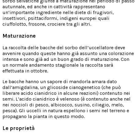
sorbo selvatiche giunte a maturazione nel periodo di passo
autunnale, ed anche in cattività rappresentano
un’importante ingrediente nelle diete di frugivori,
insettivori, psittaciformi, indigeni europei quali
ciuffolotto, frosone, crociere tra gli altri.
Maturazione
La raccolta delle bacche del sorbo dell’uccellatore deve
avvenire quando queste hanno già assunto una colorazione
intensa e sono già ad un buon grado di maturazione. Con
un normale andamento stagionale la raccolta sarà
effettuata in ottobre.
Le bacche hanno un sapore di mandorla amara dato
dall’amigdalina, un glicoside cianogenetico (che può
liberare acido cianidrico in alcune reazioni) contenuto nei
semi. L’acido cianidrico è velenoso (è contenuto anche nel
nei noccioli di pesco, albicocco, susino, ciliegio, melo,
pesca). Gli uccelli in natura espellono i semi nel terreno e
propagano la pianta in questo modo.
Le proprietà