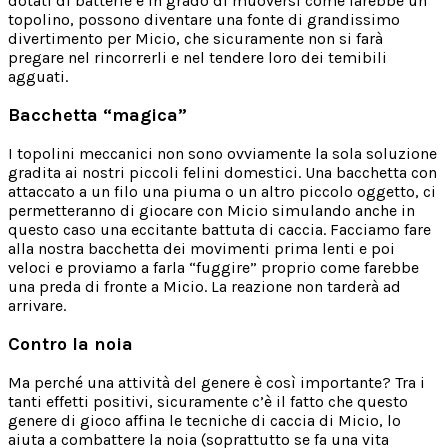
dotati di batterie e in grado di muoversi come farebbe un
topolino, possono diventare una fonte di grandissimo
divertimento per Micio, che sicuramente non si farà
pregare nel rincorrerli e nel tendere loro dei temibili
agguati.
Bacchetta “magica”
I topolini meccanici non sono ovviamente la sola soluzione
gradita ai nostri piccoli felini domestici. Una bacchetta con
attaccato a un filo una piuma o un altro piccolo oggetto, ci
permetteranno di giocare con Micio simulando anche in
questo caso una eccitante battuta di caccia. Facciamo fare
alla nostra bacchetta dei movimenti prima lenti e poi
veloci e proviamo a farla “fuggire” proprio come farebbe
una preda di fronte a Micio. La reazione non tarderà ad
arrivare.
Contro la noia
Ma perché una attività del genere è così importante? Tra i
tanti effetti positivi, sicuramente c’è il fatto che questo
genere di gioco affina le tecniche di caccia di Micio, lo
aiuta a combattere la noia (soprattutto se fa una vita