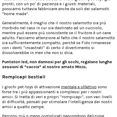
pronti, con un po’ di pazienza e i giusti materiali,
possiamo tuttavia fabbricare anche da soli dei salamotti
“home made”.
Generalmente, è meglio che il nostro salamotto sia più
morbido nel caso in cui sia destinato ad un cucciolo,
mentre può essere più consistente se il fruitore è un cane
adulto. Facciamo attenzione al fatto che il nostro salamotto
sia sufficientemente compatto, perché se Fido rimanesse
con i denti “incastrati” di certo il divertimento si
dissolverebbe in men che non si dica.
Puntatori led, non dannosi per gli occhi, regalano lunghe
sessioni di “caccia” al nostro amato Micio.
Rompicapi bestiali
I giochi pet-toys di attivazione
mentale e olfattivo
sono
forse tra i più appassionanti e complessi per i nostri
amici. Si tratta di veri e propri “rompicapi”, con vari livelli
di difficoltà, pensati per stimolare l’intelligenza dei nostri
amici a quatto zampe.
Percorsi più o meno complicati nascondono deliziose