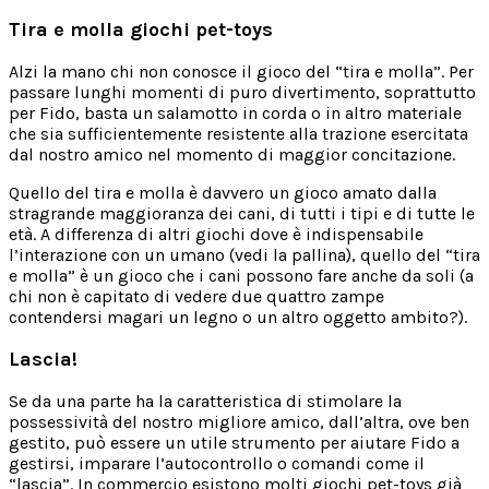
Tira e molla giochi pet-toys
Alzi la mano chi non conosce il gioco del “tira e molla”. Per
passare lunghi momenti di puro divertimento, soprattutto
per Fido, basta un salamotto in corda o in altro materiale
che sia sufficientemente resistente alla trazione esercitata
dal nostro amico nel momento di maggior concitazione.
Quello del tira e molla è davvero un gioco amato dalla
stragrande maggioranza dei cani, di tutti i tipi e di tutte le
età. A differenza di altri giochi dove è indispensabile
l’interazione con un umano (vedi la pallina), quello del “tira
e molla” è un gioco che i cani possono fare anche da soli (a
chi non è capitato di vedere due quattro zampe
contendersi magari un legno o un altro oggetto ambito?).
Lascia!
Se da una parte ha la caratteristica di stimolare la
possessività del nostro migliore amico, dall’altra, ove ben
gestito, può essere un utile strumento per aiutare Fido a
gestirsi, imparare l’autocontrollo o comandi come il
“lascia”. In commercio esistono molti giochi pet-toys già