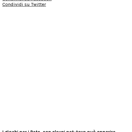
Condividi su Twitter
I giochi per i Pets, con alcuni pet-toys può apparire