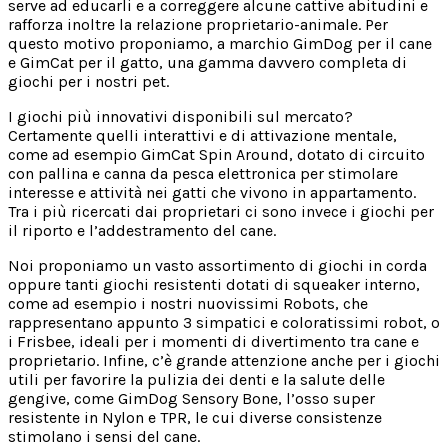
serve ad educarli e a correggere alcune cattive abitudini e
rafforza inoltre la relazione proprietario-animale. Per
questo motivo proponiamo, a marchio GimDog per il cane
e GimCat per il gatto, una gamma davvero completa di
giochi per i nostri pet.
I giochi più innovativi disponibili sul mercato?
Certamente quelli interattivi e di attivazione mentale,
come ad esempio GimCat Spin Around, dotato di circuito
con pallina e canna da pesca elettronica per stimolare
interesse e attività nei gatti che vivono in appartamento.
Tra i più ricercati dai proprietari ci sono invece i giochi per
il riporto e l’addestramento del cane.
Noi proponiamo un vasto assortimento di giochi in corda
oppure tanti giochi resistenti dotati di squeaker interno,
come ad esempio i nostri nuovissimi Robots, che
rappresentano appunto 3 simpatici e coloratissimi robot, o
i Frisbee, ideali per i momenti di divertimento tra cane e
proprietario. Infine, c’è grande attenzione anche per i giochi
utili per favorire la pulizia dei denti e la salute delle
gengive, come GimDog Sensory Bone, l’osso super
resistente in Nylon e TPR, le cui diverse consistenze
stimolano i sensi del cane.