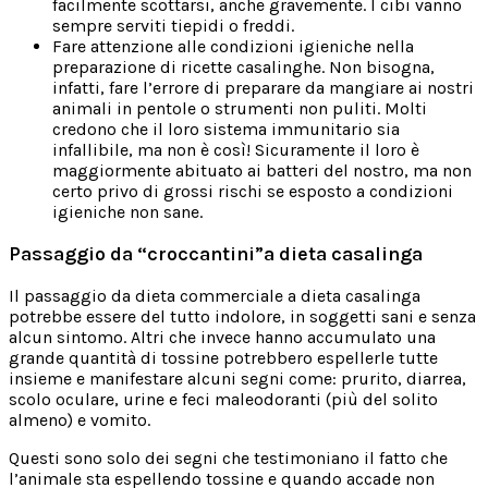
facilmente scottarsi, anche gravemente. I cibi vanno
sempre serviti tiepidi o freddi.
Fare attenzione alle condizioni igieniche nella
preparazione di ricette casalinghe. Non bisogna,
infatti, fare l’errore di preparare da mangiare ai nostri
animali in pentole o strumenti non puliti. Molti
credono che il loro sistema immunitario sia
infallibile, ma non è così! Sicuramente il loro è
maggiormente abituato ai batteri del nostro, ma non
certo privo di grossi rischi se esposto a condizioni
igieniche non sane.
Passaggio da “croccantini”a dieta casalinga
Il passaggio da dieta commerciale a dieta casalinga
potrebbe essere del tutto indolore, in soggetti sani e senza
alcun sintomo. Altri che invece hanno accumulato una
grande quantità di tossine potrebbero espellerle tutte
insieme e manifestare alcuni segni come: prurito, diarrea,
scolo oculare, urine e feci maleodoranti (più del solito
almeno) e vomito.
Questi sono solo dei segni che testimoniano il fatto che
l’animale sta espellendo tossine e quando accade non