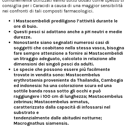
comunemente utilizzati vanno sotto dosati come spesso si
consiglia per i Caracidi a causa di una maggior sensibilità
nei confronti di tali composti farmacologici.
I Mastacembelidi prediligono l’attività durante le
ore di buio.
Questi pesci si adattano anche a pH neutri e medie
durezze.
Nonostante siano segnalati numerosi casi di
soggetti che coabitano nella stessa vasca, bisogna
fare sempre attenzione a fornire ai Mastacembelidi
un litraggio adeguato, calcolato in relazione alle
dimensioni dei singoli pesci da adulti.
Le specie che possono essere più facilmente
trovate in vendita sono: Mastacembelus
erythrotaenia proveniente da Thailandia, Cambogia
ed indonesia: ha una colorazione scura ed una
sottile banda rossa sotto gli occhi e può
raggiungere i 100 cm di lunghezza; Mastacembelus
zebrinus; Mastacembelus armatus,
caratterizzato dalla capacità di infossarsi nel
substrato e
tendenzialmente dalle abitudini notturne;
Macrognathus siamensis.