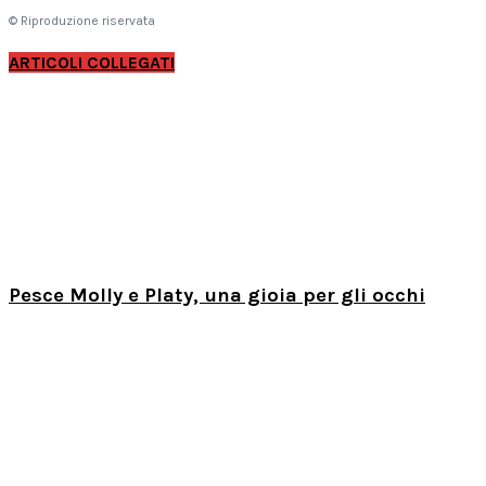
© Riproduzione riservata
ARTICOLI COLLEGATI
Pesce Molly e Platy, una gioia per gli occhi