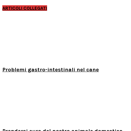
ARTICOLI COLLEGATI
Problemi gastro-intestinali nel cane
Prendersi cura del nostro animale domestico