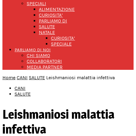
SPECIALI
ALIMENTAZIONE
CURIOSITA’
PARLIAMO DI
SALUTE
NATALE
CURIOSITA’
SPECIALE
PARLIAMO DI NOI
CHI SIAMO
COLLABORATORI
MEDIA PARTNER
Home
CANI
SALUTE
Leishmaniosi malattia infettiva
CANI
SALUTE
Leishmaniosi malattia
infettiva