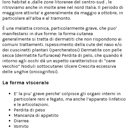
loro habitat e ,dalle zone litoranee del centro-sud , le
ritroviamo anche in molte aree nel nord Italia. Il periodo di
maggiore attivita’ e generalmente da maggio a ottobre, in
particolare all’alba e al tramonto.
È una malattia cronica, particolarmente grave, che puo’
manifestarsi in due forme: la forma cutanea
generalmente si tratta di dermatiti che non rispondono ai
comuni trattamenti. Ispessimento della cute del naso e/o
dei cuscinetti plantari (ipercheratosi) Dermatite con pelle
secca (dermatite furfuracea) Perdita di pelo, che quando è
intorno agli occhi dà un aspetto caratteristico di “cane
vecchio” Noduli sottocutanei Ulcere Crescita eccessiva
delle unghie (onicogrifosi).
La forma viscerale
E’ la piu’ grave perche’ colpisce gli organi interni in
particolare reni e fegato, ma anche l’apparato linfatico
e le articolazioni.
Perdita di peso
Mancanza di appetito
Diarrea
Vomito