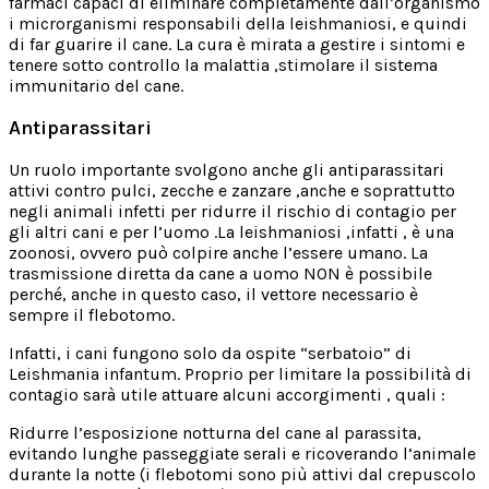
farmaci capaci di eliminare completamente dall’organismo
i microrganismi responsabili della leishmaniosi, e quindi
di far guarire il cane. La cura è mirata a gestire i sintomi e
tenere sotto controllo la malattia ,stimolare il sistema
immunitario del cane.
Antiparassitari
Un ruolo importante svolgono anche gli antiparassitari
attivi contro pulci, zecche e zanzare ,anche e soprattutto
negli animali infetti per ridurre il rischio di contagio per
gli altri cani e per l’uomo .La leishmaniosi ,infatti , è una
zoonosi, ovvero può colpire anche l’essere umano. La
trasmissione diretta da cane a uomo NON è possibile
perché, anche in questo caso, il vettore necessario è
sempre il flebotomo.
Infatti, i cani fungono solo da ospite “serbatoio” di
Leishmania infantum. Proprio per limitare la possibilità di
contagio sarà utile attuare alcuni accorgimenti , quali :
Ridurre l’esposizione notturna del cane al parassita,
evitando lunghe passeggiate serali e ricoverando l’animale
durante la notte (i flebotomi sono più attivi dal crepuscolo