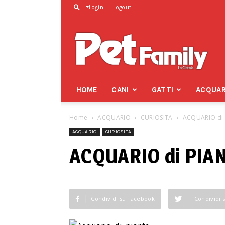
Login
Logout
Pet
Family
HOME
CANI
GATTI
ACQUAR
Home
ACQUARIO
CURIOSITA
ACQUARIO di 
ACQUARIO
CURIOSITA
ACQUARIO di PIA
Condividi su Facebook
Condividi 