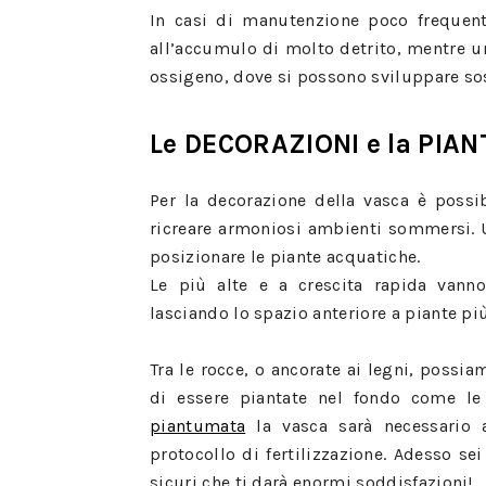
In casi di manutenzione poco frequen
all’accumulo di molto detrito, mentre u
ossigeno, dove si possono sviluppare sost
Le DECORAZIONI e la PI
Per la decorazione della vasca è possi
ricreare armoniosi ambienti sommersi. Un
posizionare le piante acquatiche.
Le più alte e a crescita rapida vanno
lasciando lo spazio anteriore a piante pi
Tra le rocce, o ancorate ai legni, possi
di essere piantate nel fondo come le
piantumata
la vasca sarà necessario a
protocollo di fertilizzazione. Adesso se
sicuri che ti darà enormi soddisfazioni!