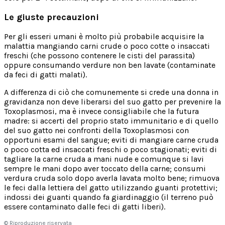
Le giuste precauzioni
Per gli esseri umani è molto più probabile acquisire la
malattia mangiando carni crude o poco cotte o insaccati
freschi (che possono contenere le cisti del parassita)
oppure consumando verdure non ben lavate (contaminate
da feci di gatti malati).
A differenza di ciò che comunemente si crede una donna in
gravidanza non deve liberarsi del suo gatto per prevenire la
Toxoplasmosi, ma è invece consigliabile che la futura
madre: si accerti del proprio stato immunitario e di quello
del suo gatto nei confronti della Toxoplasmosi con
opportuni esami del sangue; eviti di mangiare carne cruda
o poco cotta ed insaccati freschi o poco stagionati; eviti di
tagliare la carne cruda a mani nude e comunque si lavi
sempre le mani dopo aver toccato della carne; consumi
verdura cruda solo dopo averla lavata molto bene; rimuova
le feci dalla lettiera del gatto utilizzando guanti protettivi;
indossi dei guanti quando fa giardinaggio (il terreno può
essere contaminato dalle feci di gatti liberi).
© Riproduzione riservata