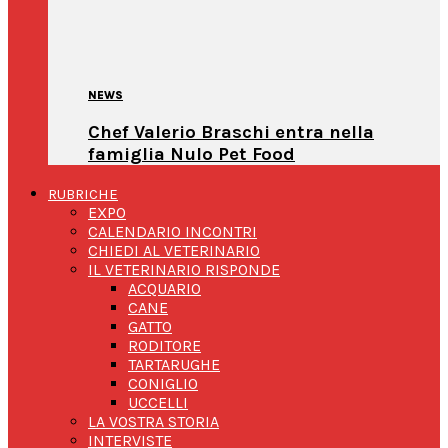
NEWS
Chef Valerio Braschi entra nella
famiglia Nulo Pet Food
RUBRICHE
EXPO
CALENDARIO INCONTRI
CHIEDI AL VETERINARIO
IL VETERINARIO RISPONDE
ACQUARIO
CANE
GATTO
RODITORE
TARTARUGHE
CONIGLIO
UCCELLI
LA VOSTRA STORIA
INTERVISTE