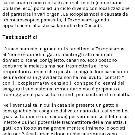
carne cruda o poco cotta di animali infetti (come suini,
pollame, ecc.) porta ad un ciclo diverso con localizzazione
del parassita in vari organi. La Toxoplasmosi è causata da
un microscopico parassita, il Toxoplasma gondii,
appartenente alla stessa famiglia dei Coccidi.
Test specifici
L’unico animale in grado di trasmettere la Toxoplasmosi
all’uomo è quindi il gatto, mentre gli altri animali
domestici (cane, coniglietto, canarino, ecc.) possono
contrarre la malattia ma non trasmetterla al loro
proprietario a meno che questi… mangi le loro carni crude!
Se una donna in gravidanza non ha mai avuto “contatti”
con il Toxoplasma (evidenziabili con specifici esami del
sangue) il suo sistema immunitario non è preparato a
fronteggiare il parassita e quindi può contrarre la malattia.
Nell’eventualità in cui in casa sia presente un gatto è
consigliabile far eseguire dal veterinario dei test specifici
(parassitologici e del sangue) per verificare se il felino sia
infetto e quindi potenziale trasmettitore della malattia. I
gatti con Toxoplasma generalmente eliminano le oocisti
solo per 2-4 settimane; dopo di che si immunizzano.