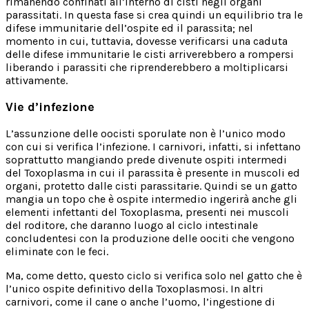
rimanendo confinati all’interno di cisti negli organi
parassitati. In questa fase si crea quindi un equilibrio tra le
difese immunitarie dell’ospite ed il parassita; nel
momento in cui, tuttavia, dovesse verificarsi una caduta
delle difese immunitarie le cisti arriverebbero a rompersi
liberando i parassiti che riprenderebbero a moltiplicarsi
attivamente.
Vie d’infezione
L’assunzione delle oocisti sporulate non è l’unico modo
con cui si verifica l’infezione. I carnivori, infatti, si infettano
soprattutto mangiando prede divenute ospiti intermedi
del Toxoplasma in cui il parassita è presente in muscoli ed
organi, protetto dalle cisti parassitarie. Quindi se un gatto
mangia un topo che è ospite intermedio ingerirà anche gli
elementi infettanti del Toxoplasma, presenti nei muscoli
del roditore, che daranno luogo al ciclo intestinale
concludentesi con la produzione delle oociti che vengono
eliminate con le feci.
Ma, come detto, questo ciclo si verifica solo nel gatto che è
l’unico ospite definitivo della Toxoplasmosi. In altri
carnivori, come il cane o anche l’uomo, l’ingestione di