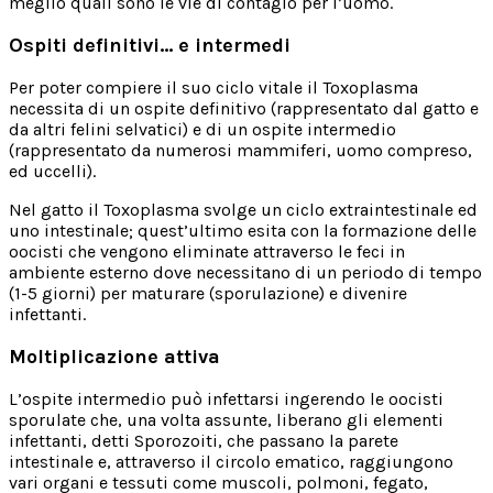
meglio quali sono le vie di contagio per l’uomo.
Ospiti definitivi… e intermedi
Per poter compiere il suo ciclo vitale il Toxoplasma
necessita di un ospite definitivo (rappresentato dal gatto e
da altri felini selvatici) e di un ospite intermedio
(rappresentato da numerosi mammiferi, uomo compreso,
ed uccelli).
Nel gatto il Toxoplasma svolge un ciclo extraintestinale ed
uno intestinale; quest’ultimo esita con la formazione delle
oocisti che vengono eliminate attraverso le feci in
ambiente esterno dove necessitano di un periodo di tempo
(1-5 giorni) per maturare (sporulazione) e divenire
infettanti.
Moltiplicazione attiva
L’ospite intermedio può infettarsi ingerendo le oocisti
sporulate che, una volta assunte, liberano gli elementi
infettanti, detti Sporozoiti, che passano la parete
intestinale e, attraverso il circolo ematico, raggiungono
vari organi e tessuti come muscoli, polmoni, fegato,