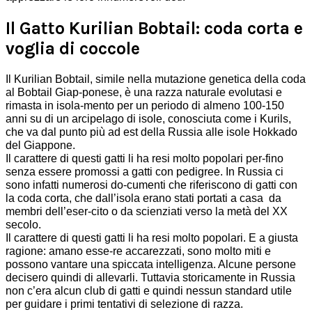
Il Gatto Kurilian Bobtail: coda corta e
voglia di coccole
Il Kurilian Bobtail, simile nella mutazione genetica della coda
al Bobtail Giap-ponese, è una razza naturale evolutasi e
rimasta in isola-mento per un periodo di almeno 100-150
anni su di un arcipelago di isole, conosciuta come i Kurils,
che va dal punto più ad est della Russia alle isole Hokkado
del Giappone.
Il carattere di questi gatti li ha resi molto popolari per-fino
senza essere promossi a gatti con pedigree. In Russia ci
sono infatti numerosi do-cumenti che riferiscono di gatti con
la coda corta, che dall’isola erano stati portati a casa da
membri dell’eser-cito o da scienziati verso la metà del XX
secolo.
Il carattere di questi gatti li ha resi molto popolari. E a giusta
ragione: amano esse-re accarezzati, sono molto miti e
possono vantare una spiccata intelligenza.
Alcune persone
decisero quindi di allevarli. Tuttavia storicamente in Russia
non c’era alcun club di gatti e quindi nessun standard utile
per guidare i primi tentativi di selezione di razza.