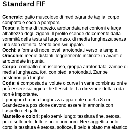
Standard FIF
Generale:
gatto muscoloso di medio/grande taglia,
corpo
compatto e
coda a pompom.
Testa:
a forma di trapezio, arrotondata nei contorni e larga
all’altezza degli zigomi. Il profilo scende dolcemente dalla
sommità della testa al largo naso, di media lunghezza senza
uno stop definito. Mento ben sviluppato.
Occhi:
a forma di noce, ovali arrotondati verso le tempie.
Orecchie:
medie distanti, leggermente inclinate in avanti e
arrotondate in punta.
Corpo:
compatto e muscoloso, groppa arrotondata, zampe di
media lunghezza, forti con piedi arrotondati. Zampe
posteriori più lunghe.
Coda:
è composta da volute o curve in varie combinazioni e
può essere sia rigida che flessibile. La direzione della coda
non è importante.
Il pompom ha una lunghezza apparente dai 3 a 8 cm.
Grandezze a posizione devono essere in armonia con
l’aspetto del gatto.
Mantello e colori:
pelo semi- lungo: tessitura fine, setosa,
poco sottopelo, folto e ricco pompom. Nei soggetti a pelo
corto la tessitura è setosa, soffoce, il pelo è piatto ma elastico