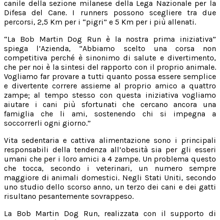
canile della sezione milanese della Lega Nazionale per la
Difesa del Cane. I runners possono scegliere tra due
percorsi, 2,5 Km per i “pigri” e 5 Km per i più allenati.
“La Bob Martin Dog Run è la nostra prima iniziativa”
spiega l’Azienda, “Abbiamo scelto una corsa non
competitiva perché è sinonimo di salute e divertimento,
che per noi è la sintesi del rapporto con il proprio animale.
Vogliamo far provare a tutti quanto possa essere semplice
e divertente correre assieme al proprio amico a quattro
zampe; al tempo stesso con questa iniziativa vogliamo
aiutare i cani più sfortunati che cercano ancora una
famiglia che li ami, sostenendo chi si impegna a
soccorrerli ogni giorno.”
Vita sedentaria e cattiva alimentazione sono i principali
responsabili della tendenza all’obesità sia per gli esseri
umani che per i loro amici a 4 zampe. Un problema questo
che tocca, secondo i veterinari, un numero sempre
maggiore di animali domestici. Negli Stati Uniti, secondo
uno studio dello scorso anno, un terzo dei cani e dei gatti
risultano pesantemente sovrappeso.
La Bob Martin Dog Run, realizzata con il supporto di