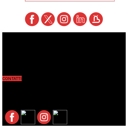
Testata giornalistica registrata presso il Tribunale di Lucca
al n. 772 del 23/09/2002
P.iva 01938580469
Redazione a cura di Edipet s.r.l.
Via Stipeti, 29 Loc. Coselli – 55012 Capannori (LU)
Direttore responsabile: Giuseppe Brandani
Server&Tech: Pino Paolo Spataro
CONTATTI
Per informazioni generali:
info@petfamily.it
Per informazioni sugli spazi pubblicitari:
internet@petfamily.it