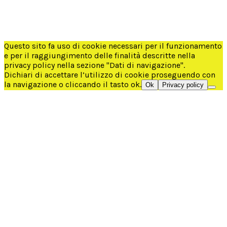
Informativa sulla privacy
Termini e condizioni
© Tutti i diritti riservati
Questo sito fa uso di cookie necessari per il funzionamento
e per il raggiungimento delle finalità descritte nella
privacy policy nella sezione "Dati di navigazione".
Dichiari di accettare l’utilizzo di cookie proseguendo con
la navigazione o cliccando il tasto ok.
Ok
Privacy policy