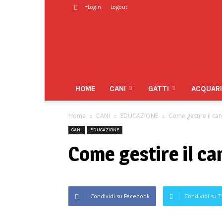
Login
Logout
Pet
Family
HOME
CANI
GATTI
ACQUAR
Home
CANI
EDUCAZIONE
Come gestire il ca
CANI
EDUCAZIONE
Come gestire il ca
Condividi su Facebook
Condividi su T