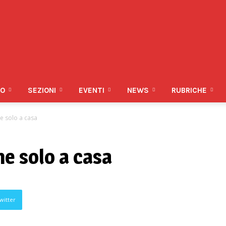
IO
SEZIONI
EVENTI
NEWS
RUBRICHE
ne solo a casa
ne solo a casa
witter