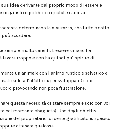
a sua idea derivante dal proprio modo di essere e
e un giusto equilibrio o qualche carenza.
a coerenza determinano la sicurezza, che tutto è sotto
so può accadere.
vece sempre molto carenti. L’essere umano ha
é lavora troppo e non ha quindi più spirito di
almente un animale con l’animo rustico e selvatico e
ensate solo all’olfatto super sviluppato) sono
tuccio provocando non poca frustrazione.
enare questa necessità di stare sempre e solo con voi
ate nel momento sbagliato). Uno degli obiettivi
nzione del proprietario; si sente gratificato e, spesso,
oppure ottenere qualcosa.