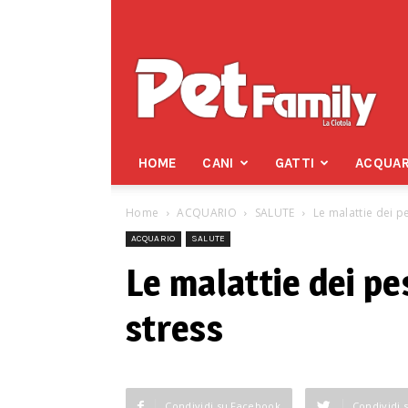
Pet
Family
HOME
CANI
GATTI
ACQUAR
Home
ACQUARIO
SALUTE
Le malattie dei p
ACQUARIO
SALUTE
Le malattie dei pe
stress
Condividi su Facebook
Condividi 