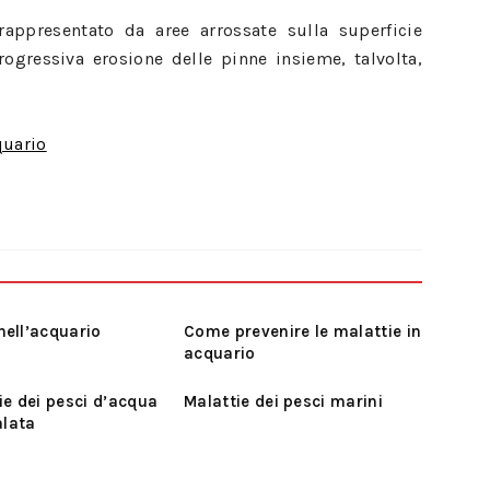
appresentato da aree arrossate sulla superficie
ogressiva erosione delle pinne insieme, talvolta,
quario
 nell’acquario
Come prevenire le malattie in
acquario
ie dei pesci d’acqua
Malattie dei pesci marini
alata