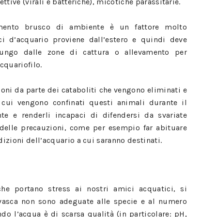
tive (virali e batteriche), micotiche parassitarie.
amento brusco di ambiente è un fattore molto
i d’acquario proviene dall’estero e quindi deve
ungo dalle zone di cattura o allevamento per
cquariofilo.
ioni da parte dei cataboliti che vengono eliminati e
 cui vengono confinati questi animali durante il
nte e renderli incapaci di difendersi da svariate
 delle precauzioni, come per esempio far abituare
izioni dell’acquario a cui saranno destinati.
che portano stress ai nostri amici acquatici, si
 vasca non sono adeguate alle specie e al numero
do l’acqua è di scarsa qualità (in particolare: pH,