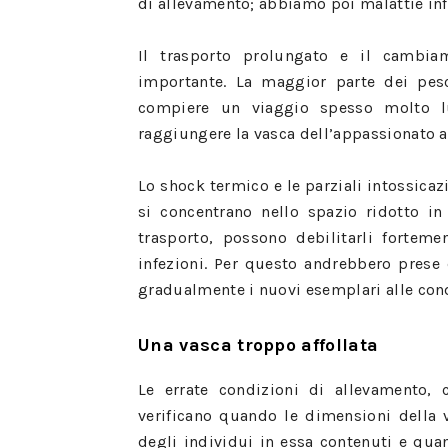
di allevamento; abbiamo poi malattie infet
Il trasporto prolungato e il cambi
importante. La maggior parte dei pesc
compiere un viaggio spesso molto l
raggiungere la vasca dell’appassionato a
Lo shock termico e le parziali intossicaz
si concentrano nello spazio ridotto in
trasporto, possono debilitarli forteme
infezioni. Per questo andrebbero prese
gradualmente i nuovi esemplari alle cond
Una vasca troppo affollata
Le errate condizioni di allevamento, 
verificano quando le dimensioni della
degli individui in essa contenuti e quan