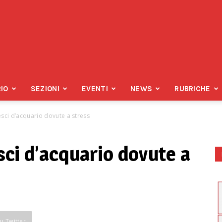
IO
SEZIONI
EVENTI
NEWS
RUBRICHE
esci d’acquario dovute a stress
sci d’acquario dovute a
su Twitter