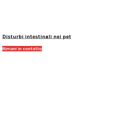
Disturbi intestinali nei pet
Rimani in contatto