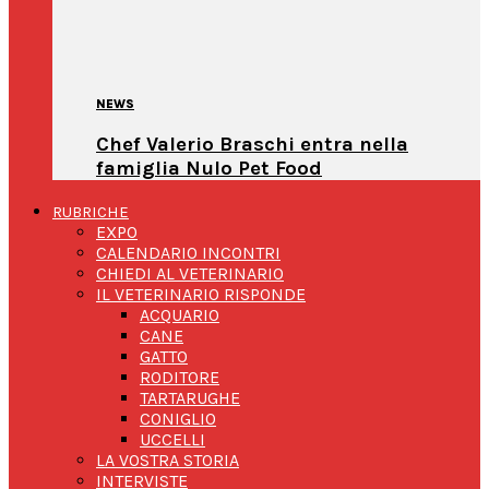
NEWS
Chef Valerio Braschi entra nella
famiglia Nulo Pet Food
RUBRICHE
EXPO
CALENDARIO INCONTRI
CHIEDI AL VETERINARIO
IL VETERINARIO RISPONDE
ACQUARIO
CANE
GATTO
RODITORE
TARTARUGHE
CONIGLIO
UCCELLI
LA VOSTRA STORIA
INTERVISTE