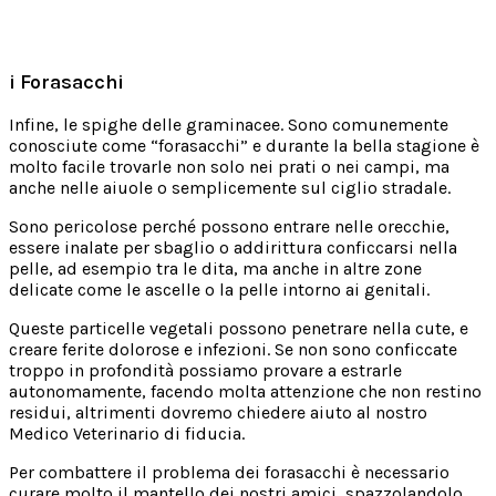
i Forasacchi
Infine, le spighe delle graminacee. Sono comunemente
conosciute come “forasacchi” e durante la bella stagione è
molto facile trovarle non solo nei prati o nei campi, ma
anche nelle aiuole o semplicemente sul ciglio stradale.
Sono pericolose perché possono entrare nelle orecchie,
essere inalate per sbaglio o addirittura conficcarsi nella
pelle, ad esempio tra le dita, ma anche in altre zone
delicate come le ascelle o la pelle intorno ai genitali.
Queste particelle vegetali possono penetrare nella cute, e
creare ferite dolorose e infezioni. Se non sono conficcate
troppo in profondità possiamo provare a estrarle
autonomamente, facendo molta attenzione che non restino
residui, altrimenti dovremo chiedere aiuto al nostro
Medico Veterinario di fiducia.
Per combattere il problema dei forasacchi è necessario
curare molto il mantello dei nostri amici, spazzolandolo