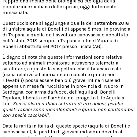
l’approfondimento della biologia ed etologia della
popolazione siciliana delle specie, oggi fortemente
minacciata.
Quest’uccisione si aggiunge a quella del settembre 2018
di un’altra aquila di Bonelli di appena 5 mesi in provincia
di Trapani, a quella dell’avvoltoio capovaccaio abbattuto
nell’estate 2018 sempre a Trapani e infine l’Aquila di
Bonelli abbattuta nel 2017 presso Licata (AG).
È degno di nota che queste informazioni sono relative
soltanto ad animali monitorati attraverso telemetria
satellitare, e questo fa sospettare che il bilancio reale
(ossia relativo ad animali non marcati e quindi non
rilevabili) possa essere ben più grave. Infine risale ad
appena un mese fa l’uccisione in provincia di Nuoro in
Sardegna, con arma da fuoco, dell’aquila di Bonelli
Tepilora, liberata nell’ambito del progetto Life Aquila a-
Life.
Senza alcun dubbio si tratta di atti dolosi, perché
questi rapaci sono inconfondibili e quindi non confondibili
con specie cacciabili.
Data la rarità in Italia di queste specie (aquila di Bonelli e
capovaccaio), la perdita di giovani individui dovuta al