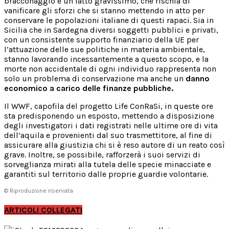
bracconaggio è un fatto gravissimo, che rischia di
vanificare gli sforzi che si stanno mettendo in atto per
conservare le popolazioni italiane di questi rapaci. Sia in
Sicilia che in Sardegna diversi soggetti pubblici e privati,
con un consistente supporto finanziario della UE per
l’attuazione delle sue politiche in materia ambientale,
stanno lavorando incessantemente a questo scopo, e la
morte non accidentale di ogni individuo rappresenta non
solo un problema di conservazione ma anche un
danno
economico a carico delle finanze pubbliche.
Il WWF, capofila del progetto Life ConRaSi, in queste ore
sta predisponendo un esposto, mettendo a disposizione
degli investigatori i dati registrati nelle ultime ore di vita
dell’aquila e provenienti dal suo trasmettitore, al fine di
assicurare alla giustizia chi si è reso autore di un reato così
grave. Inoltre, se possibile, rafforzerà i suoi servizi di
sorveglianza mirati alla tutela delle specie minacciate e
garantiti sul territorio dalle proprie guardie volontarie.
© Riproduzione riservata
ARTICOLI COLLEGATI