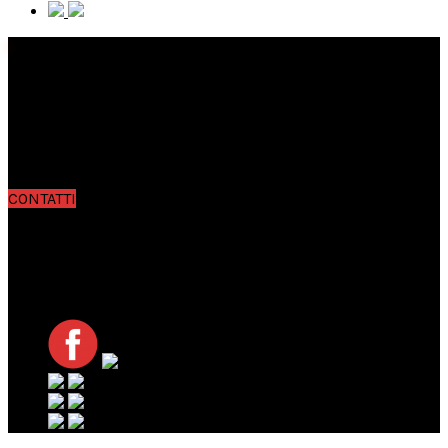
Testata giornalistica registrata presso il Tribunale di Lucca
al n. 772 del 23/09/2002
P.iva 01938580469
Redazione a cura di Edipet s.r.l.
Via Stipeti, 29 Loc. Coselli – 55012 Capannori (LU)
Direttore responsabile: Giuseppe Brandani
Server&Tech: Pino Paolo Spataro
CONTATTI
Per informazioni generali:
info@petfamily.it
Per informazioni sugli spazi pubblicitari:
internet@petfamily.it