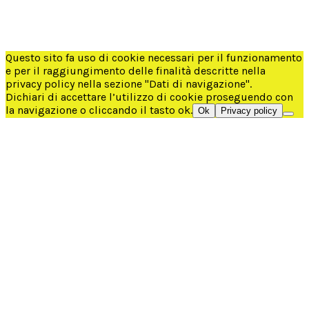
Informativa sulla privacy
Termini e condizioni
© Tutti i diritti riservati
Questo sito fa uso di cookie necessari per il funzionamento
e per il raggiungimento delle finalità descritte nella
privacy policy nella sezione "Dati di navigazione".
Dichiari di accettare l’utilizzo di cookie proseguendo con
la navigazione o cliccando il tasto ok.
Ok
Privacy policy