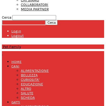
CHI SIAMO
COLLABORATORI
MEDIA PARTNER
Cerca
Login
Logout
Pet Family
HOME
CANI
ALIMENTAZIONE
BELLEZZA
CURIOSITA’
EDUCAZIONE
ALTRO
SALUTE
SCHEDA
GATTI