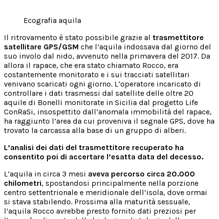
Ecografia aquila
Il ritrovamento è stato possibile grazie al
trasmettitore
satellitare GPS/GSM
che l’aquila indossava dal giorno del
suo involo dal nido, avvenuto nella primavera del 2017. Da
allora il rapace, che era stato chiamato Rocco, era
costantemente monitorato e i sui tracciati satellitari
venivano scaricati ogni giorno. L’operatore incaricato di
controllare i dati trasmessi dal satellite delle oltre 20
aquile di Bonelli monitorate in Sicilia dal progetto Life
ConRaSi, insospettito dall’anomala immobilità del rapace,
ha raggiunto l’area da cui proveniva il segnale GPS, dove ha
trovato la carcassa alla base di un gruppo di alberi.
L’analisi dei dati del trasmettitore recuperato ha
consentito poi di accertare l’esatta data del decesso.
L’aquila in circa 3 mesi
aveva percorso circa 20.000
chilometri
, spostandosi principalmente nella porzione
centro settentrionale e meridionale dell’isola, dove ormai
si stava stabilendo. Prossima alla maturità sessuale,
l’aquila Rocco avrebbe presto fornito dati preziosi per