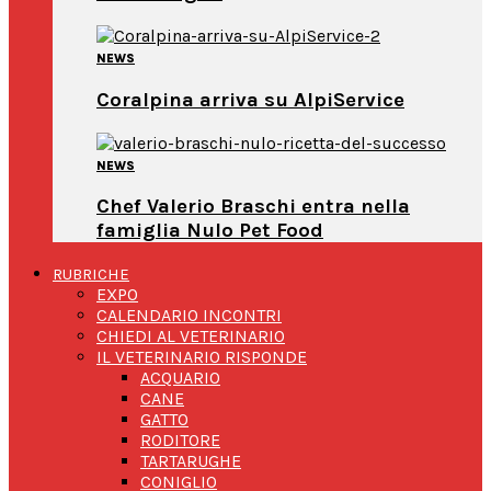
NEWS
Coralpina arriva su AlpiService
NEWS
Chef Valerio Braschi entra nella
famiglia Nulo Pet Food
RUBRICHE
EXPO
CALENDARIO INCONTRI
CHIEDI AL VETERINARIO
IL VETERINARIO RISPONDE
ACQUARIO
CANE
GATTO
RODITORE
TARTARUGHE
CONIGLIO