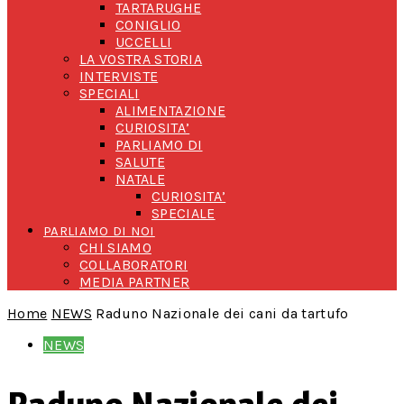
TARTARUGHE
CONIGLIO
UCCELLI
LA VOSTRA STORIA
INTERVISTE
SPECIALI
ALIMENTAZIONE
CURIOSITA’
PARLIAMO DI
SALUTE
NATALE
CURIOSITA’
SPECIALE
PARLIAMO DI NOI
CHI SIAMO
COLLABORATORI
MEDIA PARTNER
Home
NEWS
Raduno Nazionale dei cani da tartufo
NEWS