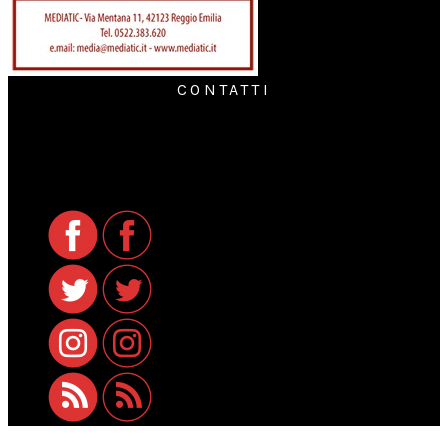
CONTATTI
Per informazioni generali:
info@petfamily.it
Per informazioni sugli spazi pubblicitari:
internet@petfamily.it