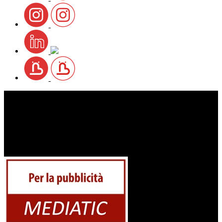
Testata giornalistica registrata presso il Tribunale di
Lucca al n. 772 del 23/09/2002
P.iva 01938580469
Redazione a cura di Edipet s.r.l.
Via Stipeti, 29 Loc. Coselli – 55012 Capannori (LU)
Direttore responsabile: Giuseppe Brandani
Server&Tech: Pino Paolo Spataro