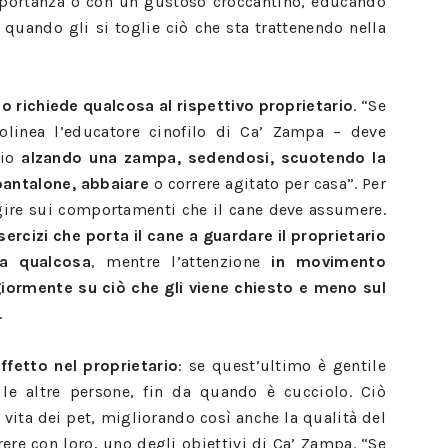
importanza o con un gustoso croccantino, educando
quando gli si toglie ciò che sta trattenendo nella
o richiede qualcosa al rispettivo proprietario
. “Se
olinea l’educatore cinofilo di Ca’ Zampa – deve
pio
alzando una zampa, sedendosi, scuotendo la
pantalone, abbaiare
o correre agitato per casa”. Per
gire sui comportamenti che il cane deve assumere.
ercizi che porta il cane a guardare il proprietario
a qualcosa
, mentre l’attenzione
in movimento
iormente su ciò che gli viene chiesto e meno sul
.
fetto nel proprietario
: se quest’ultimo è gentile
 le altre persone, fin da quando è cucciolo. Ciò
 vita dei pet, migliorando così anche la qualità del
ere con loro, uno degli obiettivi di Ca’ Zampa. “Se