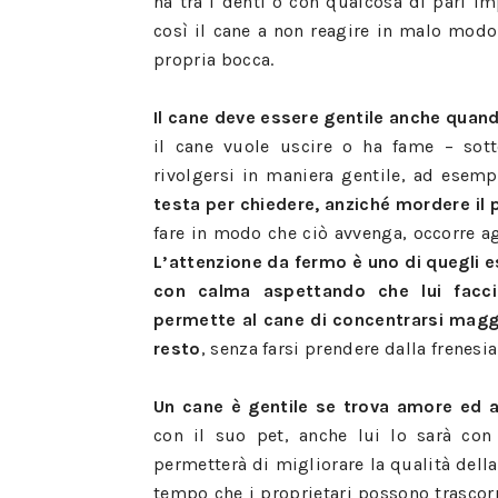
ha tra i denti o con qualcosa di pari 
così il cane a non reagire in malo modo 
propria bocca.
Il cane deve essere gentile anche quand
il cane vuole uscire o ha fame – sott
rivolgersi in maniera gentile, ad esem
testa per chiedere, anziché mordere il 
fare in modo che ciò avvenga, occorre a
L’attenzione da fermo è uno di quegli es
con calma aspettando che lui facci
permette al cane di concentrarsi magg
resto
, senza farsi prendere dalla frenesia
Un cane è gentile se trova amore ed af
con il suo pet, anche lui lo sarà con
permetterà di migliorare la qualità della
tempo che i proprietari possono trascorr