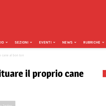
IO
SEZIONI
EVENTI
NEWS
RUBRICHE
io cane al bon ton
ituare il proprio cane
su Twitter