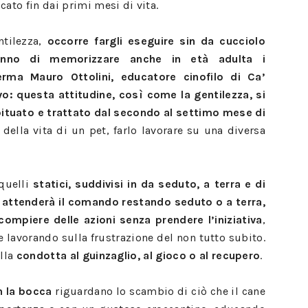
to fin dai primi mesi di vita.
tilezza,
occorre fargli eseguire sin da cucciolo
ranno di memorizzare anche in età adulta i
rma Mauro Ottolini, educatore cinofilo di Ca’
: questa attitudine, così come la gentilezza, si
bituato e trattato dal secondo al settimo mese di
 della vita di un pet, farlo lavorare su una diversa
quelli
statici, suddivisi in da seduto, a terra e di
 attenderà il comando restando seduto o a terra,
 compiere delle azioni senza prendere l’iniziativa
,
e lavorando sulla frustrazione del non tutto subito.
alla
condotta al guinzaglio, al gioco o al recupero
.
n la bocca
riguardano lo scambio di ciò che il cane