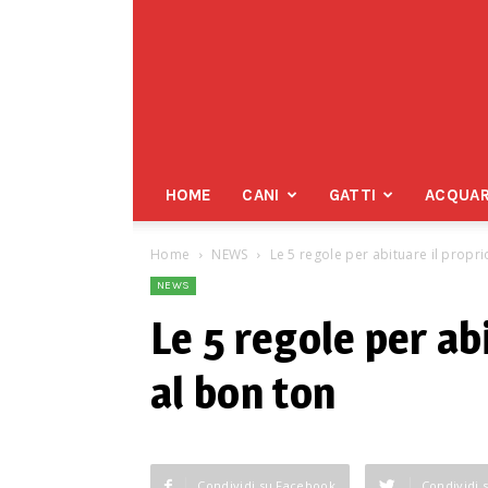
Pet
Family
HOME
CANI
GATTI
ACQUAR
Home
NEWS
Le 5 regole per abituare il propr
NEWS
Le 5 regole per ab
al bon ton
Condividi su Facebook
Condividi 