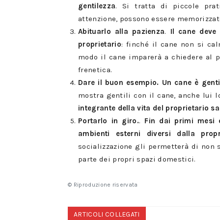
gentilezza
. Si tratta di piccole pra
attenzione, possono essere memorizzate
Abituarlo alla pazienza
.
Il cane deve
proprietario
: finché il cane non si ca
modo il cane imparerà a chiedere al p
frenetica.
Dare il buon esempio.
Un cane è genti
mostra gentili con il cane, anche lui l
integrante della vita del proprietario sa
Portarlo in giro.
.
Fin dai primi mesi 
ambienti esterni diversi dalla pro
socializzazione gli permetterà di non 
parte dei propri spazi domestici.
© Riproduzione riservata
ARTICOLI COLLEGATI