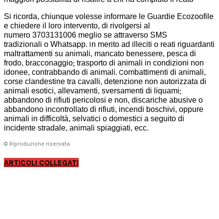
Si ricorda, chiunque volesse informare le Guardie Ecozoofile
e chiedere il loro intervento, di rivolgersi al
numero 3703131006 meglio se attraverso SMS
. I
tradizionali o Whatsapp
n merito ad illeciti o reati riguardanti
maltrattamenti su animali, mancato benessere, pesca di
;
frodo, bracconaggio
trasporto di animali in condizioni non
. C
idonee, contrabbando di animali
ombattimenti di animali,
corse clandestine tra cavalli, detenzione non autorizzata di
;
animali esotici, allevamenti, sversamenti di liquami
abbandono di rifiuti pericolosi e non, discariche abusive o
abbandono incontrollato di rifiuti, incendi boschivi, oppure
animali in difficoltà, selvatici o domestici a seguito di
incidente stradale, animali spiaggiati, ecc.
© Riproduzione riservata
ARTICOLI COLLEGATI