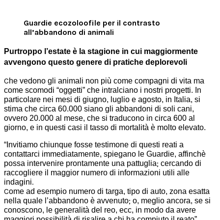
Guardie ecozoloofile per il contrasto
all’abbandono di animali
Purtroppo l’estate è la stagione in cui maggiormente
avvengono questo genere di pratiche deplorevoli
C
he vedono gli animali non più come compagni di vita ma
come scomodi “oggetti” che intralciano i nostri progetti.
In
particolare nei mesi di giugno, luglio e agosto, in Italia, si
stima che circa 60.000 siano gli abbandoni di soli cani,
ovvero 20.000 al mese, che si traducono in circa 600 al
giorno, e in questi casi il tasso di mortalità è molto elevato.
“Invitiamo chiunque fosse testimone di questi reati a
contattarci immediatamente, spiegano le Guardie, affinchè
;
possa intervenire prontamente una pattuglia
cercando di
raccogliere il maggior numero di informazioni utili alle
.
indagini
C
ome ad esempio numero di targa, tipo di auto, zona esatta
;
nella quale l’abbandono è avvenuto
o, meglio ancora, se si
conoscono, le generalità del reo, ecc, in modo da avere
maggiori possibilità di risalire a chi ha compiuto il reato”