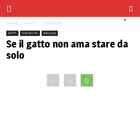
Home
GATTI
CURIOSITA
GATTI
CURIOSITA
featured
Se il gatto non ama stare da
solo