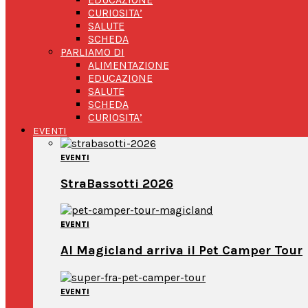
CURIOSITA’
SALUTE
SCHEDA
PARLIAMO DI
ALIMENTAZIONE
EDUCAZIONE
SALUTE
SCHEDA
CURIOSITA’
EVENTI
EVENTI
StraBassotti 2026
EVENTI
Al Magicland arriva il Pet Camper Tour
EVENTI