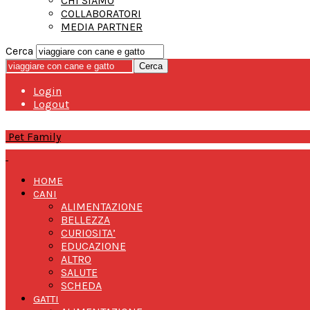
CHI SIAMO
COLLABORATORI
MEDIA PARTNER
Cerca
Login
Logout
Pet Family
HOME
CANI
ALIMENTAZIONE
BELLEZZA
CURIOSITA’
EDUCAZIONE
ALTRO
SALUTE
SCHEDA
GATTI