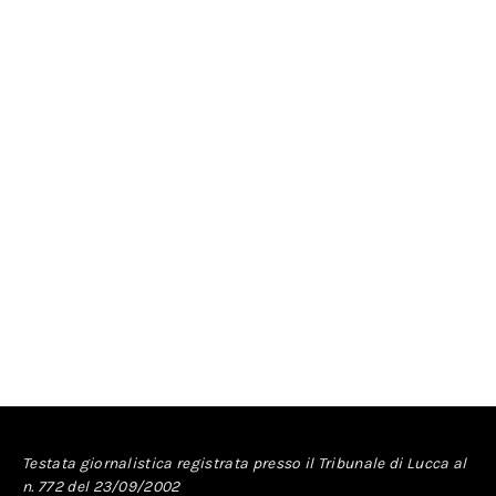
Testata giornalistica registrata presso il Tribunale di Lucca al
n. 772 del 23/09/2002